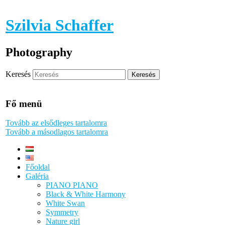
Szilvia Schaffer
Photography
Keresés
Fő menü
Tovább az elsődleges tartalomra
Tovább a másodlagos tartalomra
Főoldal
Galéria
PIANO PIANO
Black & White Harmony
White Swan
Symmetry
Nature girl