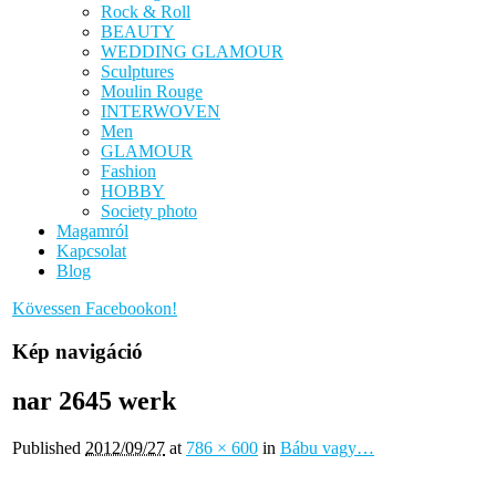
Rock & Roll
BEAUTY
WEDDING GLAMOUR
Sculptures
Moulin Rouge
INTERWOVEN
Men
GLAMOUR
Fashion
HOBBY
Society photo
Magamról
Kapcsolat
Blog
Kövessen Facebookon!
Kép navigáció
nar 2645 werk
Published
2012/09/27
at
786 × 600
in
Bábu vagy…