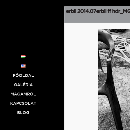
erbil 2014.07erbil ff hdr_
Fő menü
TOVÁBB AZ
TOVÁBB A
MÁSODLAGOS
ELSŐDLEGES
TARTALOMRA
TARTALOMRA
FŐOLDAL
GALÉRIA
MAGAMRÓL
KAPCSOLAT
BLOG